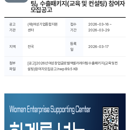
팅」 수출패키지(교육 및 컨설팅) 참여자
모집공고
공고
(재)여성기업종합지원
접수
2026-03-16 ~
기관
센터
기간
2026-03-29
등록
지역
전국
2026-03-17
일
첨부
[공고]2026년여성창업글로벌액셀러레이팅수출패키지(교육및컨
파일
설팅)참여자모집공고.hwp
89.5 KB