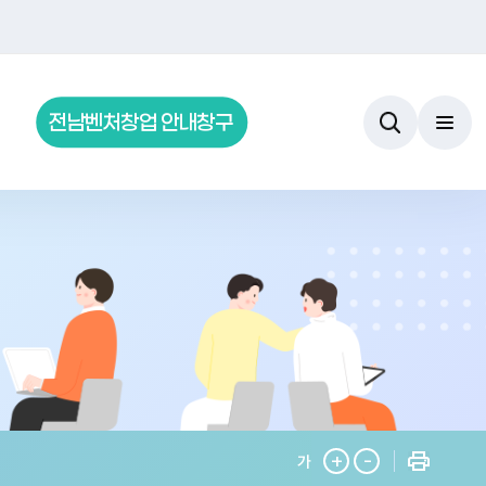
전남벤처창업 안내창구
+
-
가