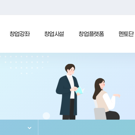
창업강좌
창업시설
창업플랫폼
멘토단