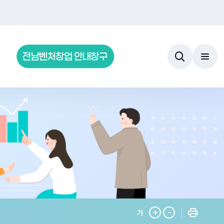
전남벤처창업 안내창구
+
-
가