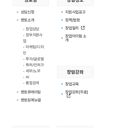
멘토링
창업정보
상담신청
지원사업공고
멘토소개
정책/법령
창업절차
새창
창업상담
정부지원사
창업아이템 소
개
업
마케팅/디자
인
투자/글로벌
특허/인허가
세무/노무
창업강좌
AI
통합검색
창업교육
멘토큐레이팅
창업강좌(무료)
새창
멘토링메뉴얼