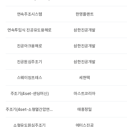
연속주조시스템
한영플랜트
연속투입식 진공유도용해로
삼한진공개발
진공아크용해로
삼한진공개발
진공원심주조기
삼한진공개발
스웨이징프레스
세현택
주조기(4set-샌딩머신)
마스트코리아
주조기(4set-소형열간압연기)
태흥정밀
소형유도원심주조기
에이스진공