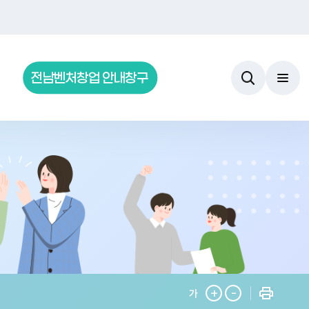
전남벤처창업 안내창구
+
-
가