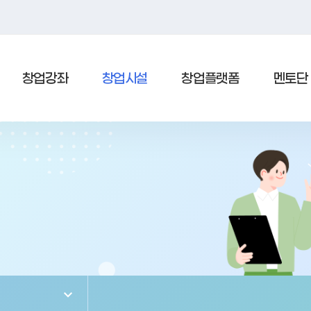
창업강좌
창업시설
창업플랫폼
멘토단