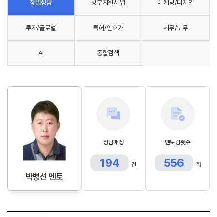
창업상담
정부지원사업
마케팅/디자인
투자/글로벌
특허/인허가
세무/노무
AI
통합검색
상담매칭
멘토링횟수
194
556
건
회
박병선 멘토