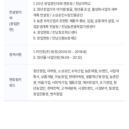
1. 20년 창업경진대회 멘토링 / 전남대학교
2. 청년창업가의 아이템 발굴, 청년몰 조성, 활성화사업의 세부
컨설팅이
계획 컨설팅 / 소상공인시장진흥공단
력
3. 농촌 6차산업과 관련된 제품의 홍보, 입점, 공동체의 설립, 사
(창업관
업운영계획 컨설팅 / 전남농촌융복합지원센터
련)
4. 창업멘토 / 전남창조혁신센터
5. 창업멘토 / 전남신용보증재단
1. 라인호(주) 팀장(2000.10 - 2018.8)
경력사항
2. 청년몰 사업단장(18.09 - 20.12)
청년창업, 마케팅, 소상공인, 6차산업, 농촌체험, 브랜드, 사업계
획서, 상품개발, 귀농창업, 판매마케팅, 생활혁신형 창업, 농촌관
멘토링키
광, 마을기업, 사회적기업, 협동조합, 예비창업자, 초기창업, 청
워드
년농업인, 판매전략, 고객세분화, 시장트랜드, 시장분석, 팀창업,
창업진흥원, 벤처창업