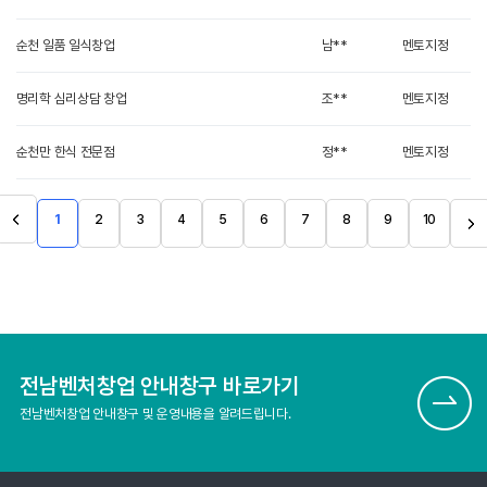
순천 일품 일식창업
남**
멘토지정
명리학 심리상담 창업
조**
멘토지정
순천만 한식 전문점
정**
멘토지정
1
2
3
4
5
6
7
8
9
10
전남벤처창업 안내창구 바로가기
전남벤처창업 안내창구 및 운영내용을 알려드립니다.