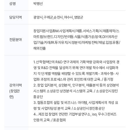
성명
박병선
담당지역
광양시,구례군,순천시,여수시,영암군
창업지원사업/BM.사업계획서/제품.서비스기획/시제품제작/스
마트팜/브랜드.디자인/반려동.식물/식품가공/공예.DIY/6차산
전문분야
업/기술거래/IR.투자유치/시장분석/마케팅전략/채널.입점.유통/
해외진출
1. 산학협력단의 R&D 연구과제의 기획역량 강화와 사업장의 경
영 및 R&D 전략을 달성하기 위해 연구개발 착수에서 사업화까
지 각 단계별 역량을 배양할 수 있도록 개발기획- 과제수행- 사
업화 과정의 프로세스와 관리 포인트에 대한 교육. / 중기청
강의이력
2. 창업 입지분석, 상권분석, 인구분석, 매출분석 등의 상권분석
(창업관
시스템의 소상공인 상권분석 시스템의 교육. / 소상공인시장진
련)
흥공단
3. 협동조합의 설립 및 비즈니스 아이템, 사업계획서의 작성 요
령 및 사업타당성 분석 교육 / 소상공인시장진흥공단
4. .제조업 창업의 연관한 기업부설연구소, iso, 우수그린비즈
인증의 교육. / 표준협회