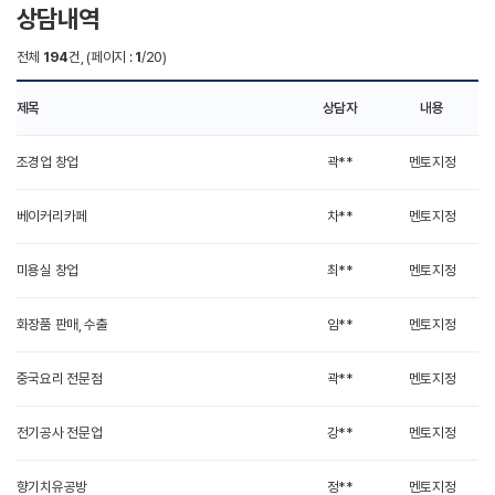
상담내역
전체
194
건, (페이지 :
1
/20)
제목
상담자
내용
조경업 창업
곽**
멘토지정
베이커리카페
차**
멘토지정
미용실 창업
최**
멘토지정
화장품 판매, 수출
임**
멘토지정
중국요리 전문점
곽**
멘토지정
전기공사 전문업
강**
멘토지정
향기치유공방
정**
멘토지정