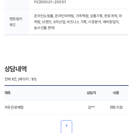
터/2000.01~2001.11
온라인쇼핑몰, 온라인마케팅, 가격책정, 상품기획, 판로개척, 마
멘토링키
케팅, 브랜드, 6차산업, 비즈니스 기획, 시장분석, 예비창업자,
워드
농수산물 판매
상담내역
전체
1
건, (페이지 :
1
/1)
제목
상담자
내용
치유관광쳬험
김**
멘토지정
1