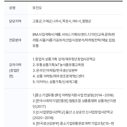
성명
유진오
담당지역
고흥군,구례군,나주시,목포시,여수시,함평군
BM.사업계획서/제품.서비스기획/브랜드.디자인/교육.문화/반
전문분야
려동.식물/식품가공/6차산업/시장분석/마케팅전략/채널.입점.
유통
1. 창업자 상품기획 강의/제주청년창업사관학교
강의이력
2. 유통상품기획/aT농식품유통교육원
(창업관
3. 온라인 마케팅/한국생산성본부
련)
4. 상품 마케팅/제주창조경제혁신센터
5. 이커머스 상품기획/신세계그룹
1 [중소기업유통센터] 마케팅지원사업 컨설팅(2014~2018)
2 [한국사회적기업진흥원] 협동조합 상품품평회 상품개선지원
단(2017)
3 [신사업창업사관학교] 울산 소상공인 신사업창업사관학교
(2020~2016)
4 [한국생산성본부] 중소기업유통판로개척’기업코칭(‘15~현