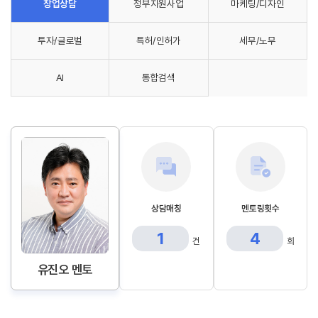
창업상담
정부지원사업
마케팅/디자인
투자/글로벌
특허/인허가
세무/노무
AI
통합검색
상담매칭
멘토링횟수
1
4
건
회
유진오 멘토