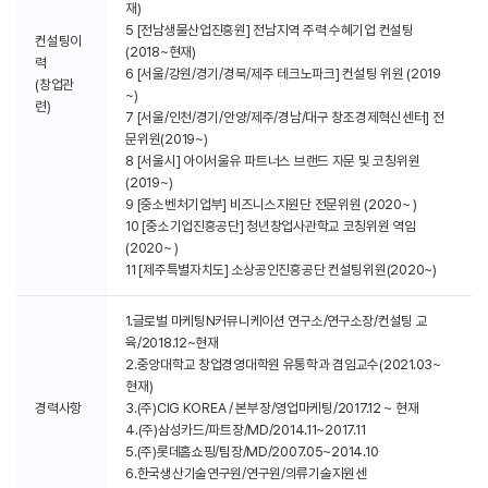
재)
5 [전남생물산업진흥원] 전남지역 주력 수혜기업 컨설팅
컨설팅이
(2018~현재)
력
6 [서울/강원/경기/경북/제주 테크노파크] 컨설팅 위원 (2019
(창업관
~)
련)
7 [서울/인천/경기/안양/제주/경남/대구 창조경제혁신센터] 전
문위원(2019~)
8 [서울시] 아이서울유 파트너스 브랜드 자문 및 코칭위원
(2019~)
9 [중소벤처기업부] 비즈니스지원단 전문위원 (2020~ )
10 [중소기업진흥공단] 청년창업사관학교 코칭위원 역임
(2020~ )
11 [제주특별자치도] 소상공인진흥공단 컨설팅위원(2020~)
1.글로벌 마케팅N커뮤니케이션 연구소/연구소장/컨설팅 교
육/2018.12~현재
2.중앙대학교 창업경영대학원 유통학과 겸임교수(2021.03~
현재)
경력사항
3.(주)CIG KOREA / 본부장/영업마케팅/2017.12 ~ 현재
4.(주)삼성카드/파트장/MD/2014.11~2017.11
5.(주)롯데홈쇼핑/팀장/MD/2007.05~2014.10
6.한국생산기술연구원/연구원/의류기술지원센