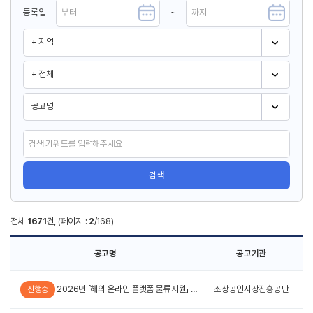
등록일
~
검색
전체
1671
건, (페이지 :
2
/168)
공고명
공고기관
2026년 「해외 온라인 플랫폼 물류지원」 사업 참여 소상공인 모집 공고
소상공인시장진흥공단
진행중