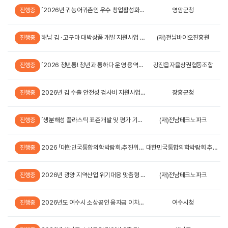
「2026년 귀농어귀촌인 우수 창업활성화 지원사업」사업대상자 모집 재공고(영암)
영암군청
진행중
해남 김 · 고구마 대박상품 개발 지원사업 수혜기업 3차 모집 공고 계획
(재)전남바이오진흥원
진행중
「2026 청년통! 청년과 통하다 운영 용역사업」 청년 창업 지원사업 참여자 모집 공고
강진읍자율상권협동조합
진행중
2026년 김 수출 안전성 검사비 지원사업 지침
장흥군청
진행중
「생분해성 플라스틱 표준개발 및 평가 기반구축」 기업지원사업 공고
(재)전남테크노파크
진행중
2026 「대한민국통합의학박람회」추진위원회 의료산업관(건강산업테크관) 참여업체 모집 공고
대한민국통합의학박람회 추진위원회
진행중
2026년 광양 지역산업 위기대응 맞춤형 지원사업 3차 통합공고
(재)전남테크노파크
진행중
2026년도 여수시 소상공인 융자금 이차보전 지원계획 변경 공고
여수시청
진행중