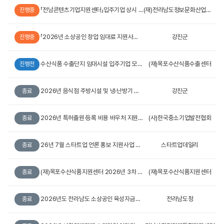
「전남콘텐츠기업지원센터」입주기업 상시 모집 공고
(재)전라남도정보문화산업진흥원
진행중
「2026년 소상공인 창업 임대료 지원사업」모집 공고(강진)
강진군
진행중
수산식품 수출단지 임대시설 입주기업 모집 공고
(재)목포수산식품수출센터
진행전
2026년 음식점 주방시설 및 냉·난방기 청소 지원사업(2차) 모집 공고
강진군
종료
2026년 특허출원·등록 비용 바우처 지원사업(8차) 시행계획 공고
(사)한국중소기업발전협회
종료
26년 7월 스타트업 언론 홍보 지원사업 참가사 모집 공고(1차)
스타트업데일리
종료
(재)목포수산식품지원센터 2026년 3차 입주기업 모집 공고
(재)목포수산식품지원센터
종료
2026년도 전라남도 소상공인 육성자금지원계획 공고(변경)
전라남도청
종료