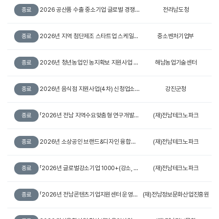
2026 공산품 수출 중소기업 글로벌 경쟁력 강화 긴급지원 사업 대상 모집(변경)
전라남도청
종료
2026년 지역 첨단제조 스타트업 스케일업 지원사업 창업기업 모집공고
중소벤처기업부
종료
2026년 청년농업인 농지확보 지원사업 신청 공고(2차)
해남농업기술센터
종료
2026년 음식점 지원사업(4차) 신청업소 모집 공고 - 입식식탁, 식기세척기 -
강진군청
종료
「2026년 전남 지역수요맞춤형 연구개발사업(벤처 ․ 스타트업 실증 지원사업」 수행기관 모집 2차 공고
(재)전남테크노파크
종료
2026년 소상공인 브랜드&디자인 융합개발 지원기업 추가 모집 공고
(재)전남테크노파크
종료
「2026년 글로벌강소기업 1000+(강소, 강소+) 프로젝트」자율프로그램 2차 모집 공고
(재)전남테크노파크
종료
「2026년 전남콘텐츠기업지원센터 운영사업(추경)」 JCEP 체험형 콘텐츠 제작 지원사업 모집 공고
(재)전남정보문화산업진흥원
종료