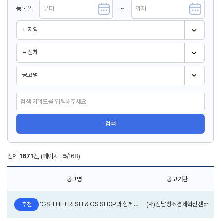
등록일
~
검색
전체
1671
건, (페이지 :
5
/168)
공고명
공고기관
‘GS THE FRESH & GS SHOP과 함께하는 수산대전’ ｢2026년 수산물 유통 네트워크 판매망 구축 사업｣ 참여기업 모집공고(해남군 2차 추가모집)
(재)전남창조경제혁신센터
추천